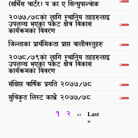
(सर्भिस चार्टर) प का ए सिन्धुपाल्चोक
207७/७८को लागि स्थानिय तहहरुलाइ
उपलव्ध भएको पकेट क्षेत्र विकास
कार्यक्रमको विवरण
जिल्लाका प्रार्थमिकता प्राप्त वालीवस्तुहरु
207८/७९को लागि स्थानिय तहहरुलाइ
उपलव्ध भएको पकेट क्षेत्र विकास
कार्यक्रमको विवरण
संक्षिप्त वार्षिक प्रगति २०७७/78
सुचिकृत लिस्ट काभ्रे 2077/७८
Current
1
Page
2
Next
››
Last
Last
Pagination
page
page
page
»