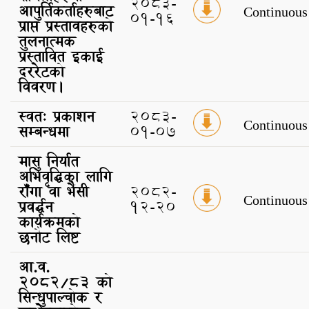
2083-
आपुर्तिकर्ताहरुबाट
Continuous
01-16
प्राप्त प्रस्तावहरुको
तुलनात्मक
प्रस्तावित इकाई
दररेटको
विवरण।
स्वतः प्रकाशन
2083-
Continuous
सम्बन्धमा
01-07
मासु निर्यात
अभिवृद्धिका लागि
राँगा वा भैंसी
2082-
Continuous
प्रवर्द्धन
12-20
कार्यक्रमको
छनौट लिष्ट
आ.व.
२०८२/८३ को
सिन्धुपाल्चोक र