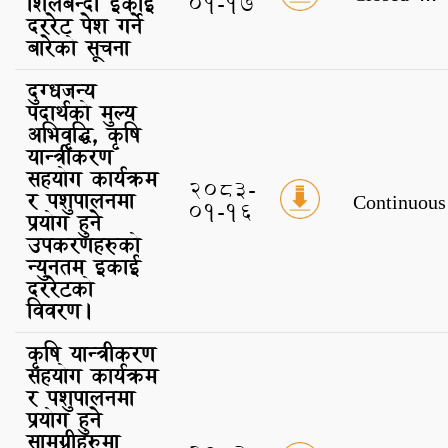
शिलबन्दी इकाई
01-17
दररेट पेश गर्ने
बारेको सूचना
दुग्धजन्य
पदार्थको मुल्य
अभिवृद्धि, कृषि
यान्त्रीकरण
सहयोग कार्यक्रम
2083-
र पशुपालनमा
Continuous
01-16
प्रयोग हुने
उपकरणहरुको
न्युनतम इकाई
दररेटको
विवरण।
कृषि यान्त्रीकरण
सहयोग कार्यक्रम
र पशुपालनमा
प्रयोग हुने
सामग्रीहरुमा