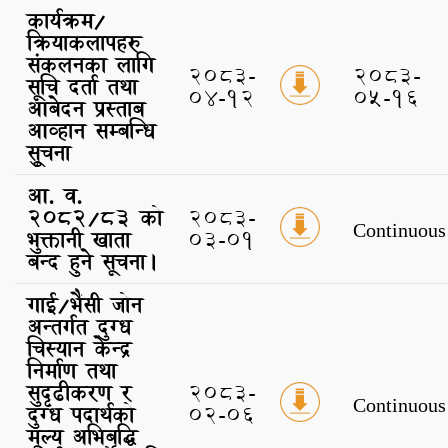
कार्यक्रम/
क्रियाकलापहरु
संकलनका लागि
2083-
2083-
सूचि दर्ता तथा
04-12
05-16
आबेदन प्रस्ताब
आव्हान सम्बन्धि
सुूचना
आ. व.
२०८२/८३ को
2083-
Continuous
भुक्तानी खाता
03-01
बन्द हुने सूचना।
गाई/भैंसी जोन
अन्तर्गत दुग्ध
चिस्यान केन्द्र
निर्माण तथा
सुदृढीकरण र
2083-
Continuous
दुग्ध पदार्थको
02-06
मूल्य अभिबृद्धि