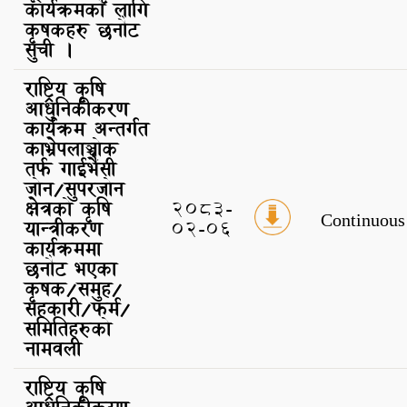
कार्यक्रमको लागि
कृषकहरु छनौट
सुची ।
राष्ट्रिय कृषि
आधुनिकीकरण
कार्यक्रम अन्तर्गत
काभ्रेपलाञ्चोक
तर्फ गाईभैंसी
जोन/सुपरजोन
क्षेत्रको कृषि
2083-
Continuous
यान्त्रीकरण
02-06
कार्यक्रममा
छनौट भएका
कृषक/समुह/
सहकारी/फर्म/
समितिहरुको
नामवली
राष्ट्रिय कृषि